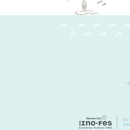
江ノ
www