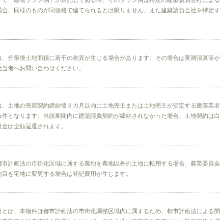
）で「建物プラン例」が表記してある時、そのプラン例は特定の建築請負会社による
場合、同様のものが同価格で建てられるとは限りません。また建築請負会社を特定す
は、分筆後土地面積に若干の差異が生じる場合があります。その場合は実測清算等が
担当者へお問い合わせください。
は、土地の売買契約締結後３カ月以内に土地売主または土地売主が指定する建築業者
条件となります。当該期間内に建築請負契約が締結されなかった場合、土地契約は白
付金は全額返還されます。
都市計画法の市街化区域に属する農地を農地以外の土地に転用する場合、農業委員会
地目を宅地に変更する場合は登記費用が生じます。
可とは、本物件は都市計画法の市街化調整区域内に属するため、都市計画法による開