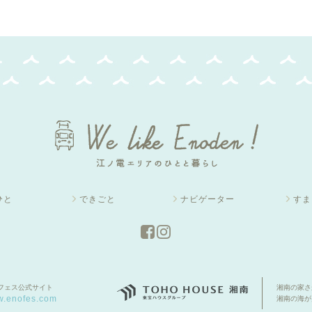
ひと
できごと
ナビゲーター
すま
フェス公式サイト
湘南の家さ
.enofes.com
湘南の海が