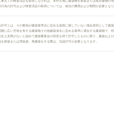
工事完了の検査済証を取得しなければ、本件土地に建築物を新築または既存建物の増
発行為の許可および検査済証の取得については、相当の費用および期間が必要となり
の許可とは、その敷地が建築基準法に定める道路に接していない場合原則として建築
周囲に広い空地を有する建築物その他建築省令に定める基準に適合する建築物で、特
衛生上支障がないと認めて建築審査会の同意を得て許可したものに限り、建築および
物を新築または増改築、再建築をする際は、当該許可が必要となります。