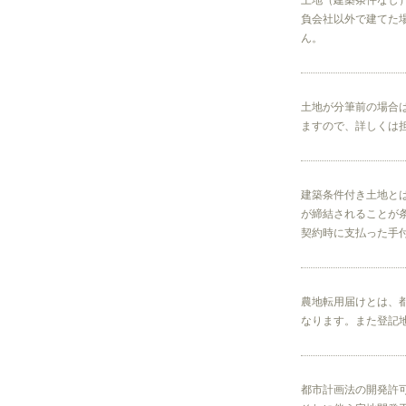
土地（建築条件なし
負会社以外で建てた
ん。
土地が分筆前の場合
ますので、詳しくは
建築条件付き土地と
が締結されることが
契約時に支払った手
農地転用届けとは、
なります。また登記
都市計画法の開発許