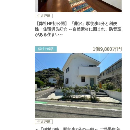
中古戸建
【弊社HP初公開】 「藤沢」駅徒歩5分と利便
性・住環境良好☆ ～自然素材に囲まれ、防音室
がある住まい～
1億9,800万円
稲村ケ崎駅
中古戸建
～「稲村ガ崎」駅徒歩2分の一邸～ 二世帯住宅