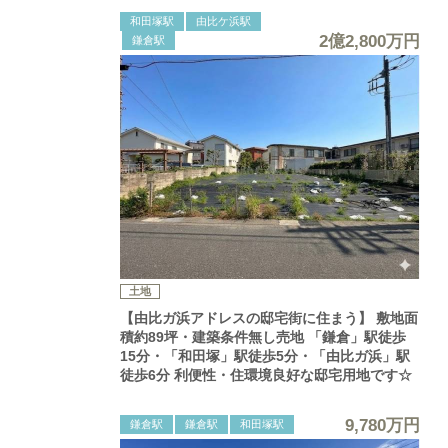
和田塚駅
由比ケ浜駅
2億2,800万円
鎌倉駅
土地
【由比ガ浜アドレスの邸宅街に住まう】 敷地面
積約89坪・建築条件無し売地 「鎌倉」駅徒歩
15分・「和田塚」駅徒歩5分・「由比ガ浜」駅
徒歩6分 利便性・住環境良好な邸宅用地です☆
9,780万円
鎌倉駅
鎌倉駅
和田塚駅